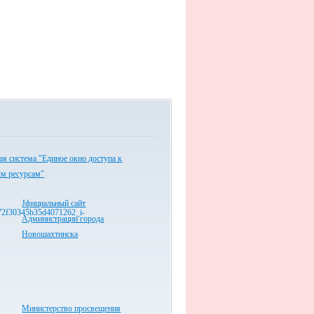
я система "Единое окно доступа к
ым ресурсам"
Jфициальный сайт
Администрации города
Новошахтинска
Министерство просвещения