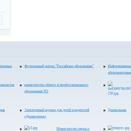
ственных
Федеральный портал "Российское образование"
Информационна
образовательн
циалистов
министерство общего и профессионального
образования РО
ания
Электронный журнал для детей и родителей
Дошкольник
«Дошколенок»
Министерство науки и