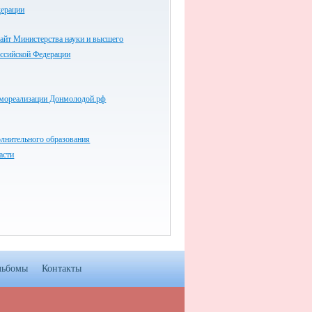
дерации
айт Министерства науки и высшего
оссийской Федерации
мореализации Донмолодой.рф
олнительного образования
асти
льбомы
Контакты