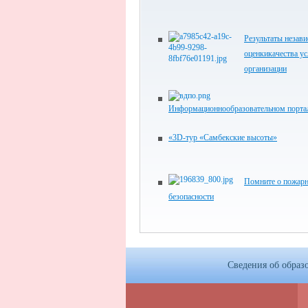
Результаты незав
оценкикачества ус
организации
Информационнообразовательном порт
«3D-тур «Самбекские высоты»
Помните о пожар
безопасности
Сведения об образ