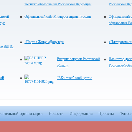
высшего образования Российской Федерации
Российской Фе
исимой
Официальный сайт Минпросвещения России
Официальный с
луг
образования Р
«Портал ЖивунаДону.рф»
«Платформа са
але ВДПО
Витрина закупок Ростовской
Навигатор доп
области
Ростовской обл
ной
"ВКонтакт" сообщество
овательной организации
Новости
Информация
Проекты
Фотоа