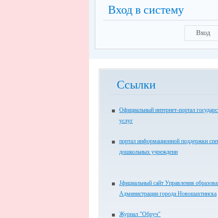
Вход в систему
Вход
Ссылки
Официальный интернет-портал государ
услуг
портал информационной поддержки спе
дошкольных учреждени
Jфициальный сайт Управления образов
Администрации города Новошахтинска
Журнал "Обруч"