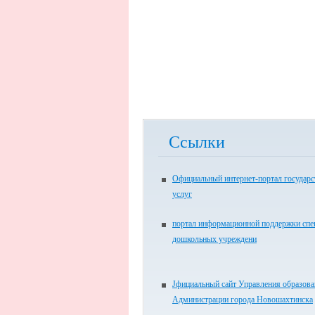
Ссылки
Официальный интернет-портал государ
услуг
портал информационной поддержки спе
дошкольных учреждени
Jфициальный сайт Управления образов
Администрации города Новошахтинска