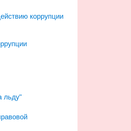
действию коррупции
оррупции
 льду"
правовой