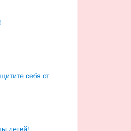
!
ащитите себя от
ты детей!