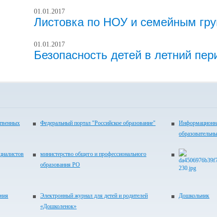
01.01.2017
Листовка по НОУ и семейным гр
01.01.2017
Безопасность детей в летний пер
ственных
Федеральный портал "Российское образование"
Информационна
образовательн
циалистов
министерство общего и профессионального
образования РО
ания
Электронный журнал для детей и родителей
Дошкольник
«Дошколенок»