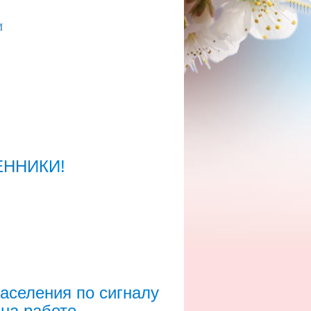
И
ННИКИ!
аселения по сигналу
на работе