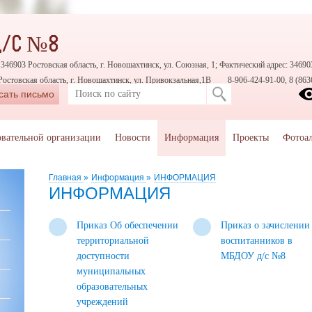
Д/С №8
346903 Ростовская область, г. Новошахтинск, ул. Союзная, 1; Фактический адрес: 346903
Ростовская область, г. Новошахтинск, ул. Привокзальная,1В
8-906-424-91-00, 8 (863
сать письмо
овательной организации
Новости
Информация
Проекты
Фотоа
Главная
»
Информация
»
ИНФОРМАЦИЯ
ИНФОРМАЦИЯ
Приказ Об обеспечении
Приказ о зачислении
территориальной
воспитанников в
доступности
МБДОУ д/с №8
муниципальных
образовательных
учреждений