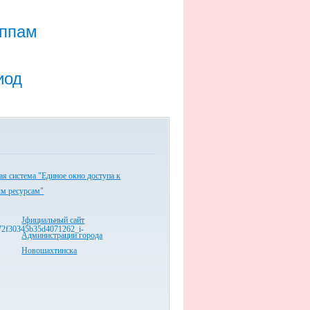
уппам
иод
я система "Единое окно доступа к
ым ресурсам"
Jфициальный сайт
Администрации города
Новошахтинска